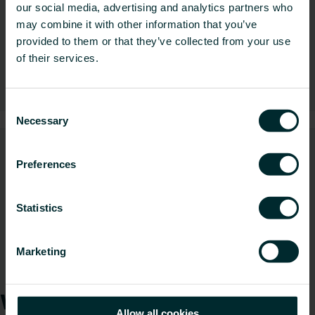
our social media, advertising and analytics partners who
may combine it with other information that you’ve
provided to them or that they’ve collected from your use
of their services.
Installationssystem
Consent
Necessary
Selection
Preferences
Statistics
Marketing
Schornstein- & Abgassysteme
Wie können wir Ihnen
Allow all cookies