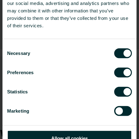
our social media, advertising and analytics partners who
may combine it with other information that you’ve
provided to them or that they’ve collected from your use
of their services.
Installationssystem
Consent
Necessary
Selection
Preferences
Statistics
Marketing
Schornstein- & Abgassysteme
Wie können wir Ihnen
Allow all cookies