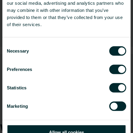
our social media, advertising and analytics partners who
may combine it with other information that you’ve
provided to them or that they’ve collected from your use
of their services.
Installationssystem
Consent
Necessary
Selection
Preferences
Statistics
Marketing
Schornstein- & Abgassysteme
Wie können wir Ihnen
Allow all cookies