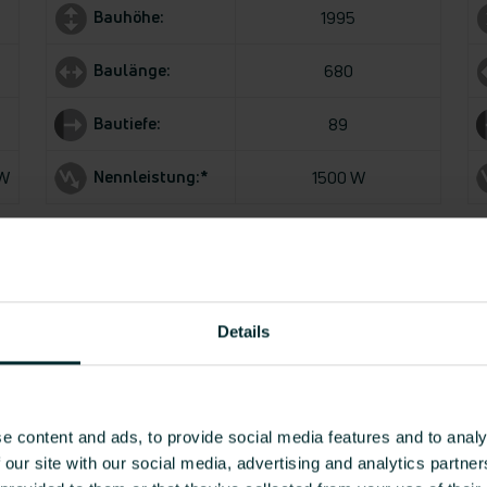
Bauhöhe:
1995
Baulänge:
680
Bautiefe:
89
Nennleistung:*
 W
1500 W
Angaben in mm
An
* bei 60°C
* 
Details
e content and ads, to provide social media features and to analy
VDI-DATENSATZ
 our site with our social media, advertising and analytics partn