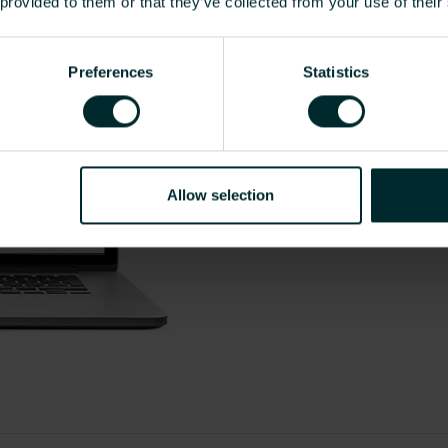
 provided to them or that they’ve collected from your use of their
Ab sofort steht Ihnen un
Kühlkonvektoren”
auch au
Verfügung.
Preferences
Statistics
> Zum BDH-Portal
Allow selection