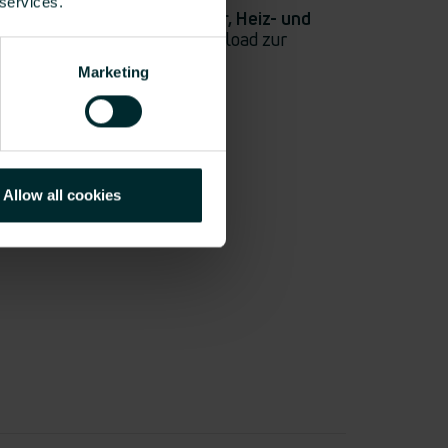
 services.
ser VDI-Datensatz
“Heizkörper, Heiz- und
f dem BDH-Portal zum Download zur
Marketing
Allow all cookies