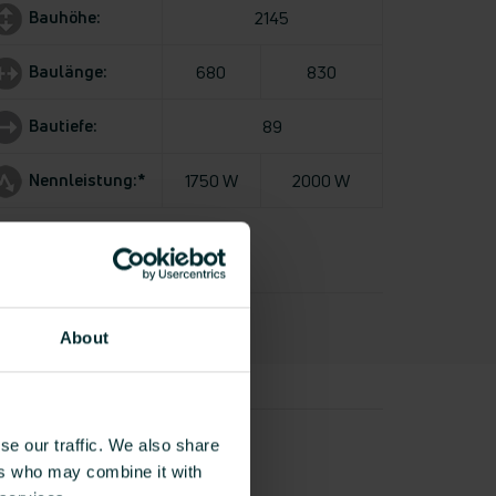
Bauhöhe:
2145
Baulänge:
680
830
Bautiefe:
89
Nennleistung:*
1750 W
2000 W
gaben in mm
bei 60°C
About
se our traffic. We also share
ers who may combine it with