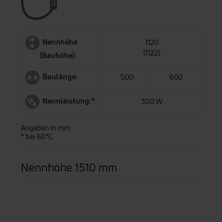
Nennhöhe
1120
(1122)
(Bauhöhe):
Baulänge:
500
600
Nennleistung:*
300 W
Angaben in mm
* bei 60°C
Nennhöhe 1510 mm