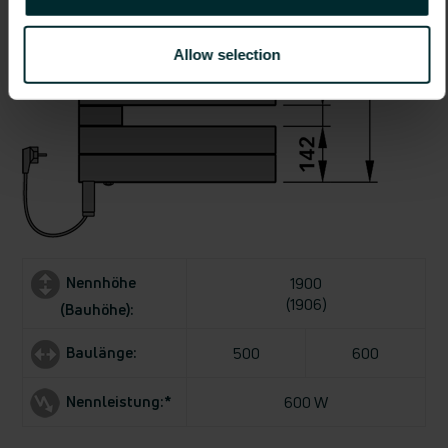
Allow selection
Nennhöhe
1900
(1906)
(Bauhöhe):
Baulänge:
500
600
Nennleistung:*
600 W