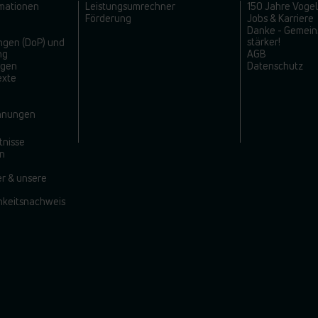
rmationen
Leistungsumrechner
150 Jahre Voge
Förderung
Jobs & Karriere
Danke - Gemein
stärker!
ngen (DoP) und
ng
AGB
ngen
Datenschutz
exte
T
chnungen
tnisse
on
er & unsere
hkeitsnachweis