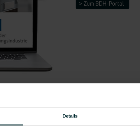
> Zum BDH-Portal
Details
Ein Leistungsumrechner f
alle VOGEL&NOOT Produ