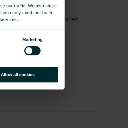
se our traffic. We also share
er sind auch der E2-
ers who may combine it with
 Heizleistungsumrechner integriert.
 services.
Marketing
Allow all cookies