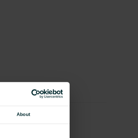
About
ür
kte!