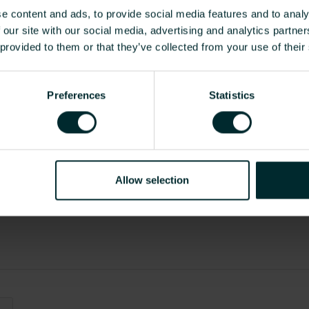
e content and ads, to provide social media features and to analy
Im neuen Leistungsumrechn
Wärmepumpenheizkörper
 our site with our social media, advertising and analytics partn
und der iVECTOR Kühl- und
 provided to them or that they’ve collected from your use of their
Mehr
Preferences
Statistics
Allow selection