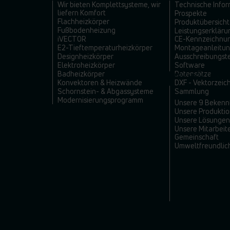
Wir bieten Komplettsysteme, wir
Technische Info
liefern Komfort
Prospekte
Flachheizkörper
Produktübersicht
Fußbodenheizung
Leistungserkläru
iVECTOR
CE-Kennzeichnu
E2-Tieftemperaturheizkörper
Montageanleitu
Designheizkörper
Ausschreibungst
Elektroheizkörper
Software
Badheizkörper
Datensätze
NACHHALTIGKEI
Konvektoren & Heizwände
DXF - Vektorzei
Schornstein- & Abgassysteme
Sammlung
Modernisierungsprogramm
Unsere 9 Bekenn
Unsere Produkti
Unsere Lösungen
Unsere Mitarbeit
Gemeinschaft
Umweltfreundlic