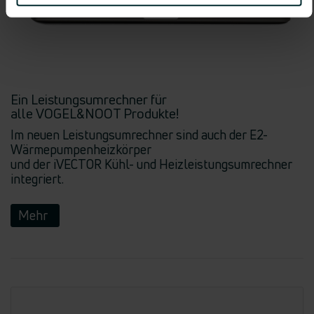
Ein Leistungsumrechner für
alle VOGEL&NOOT Produkte!
Im neuen Leistungsumrechner sind auch der E2-
Wärmepumpenheizkörper
und der iVECTOR Kühl- und Heizleistungsumrechner
integriert.
Mehr