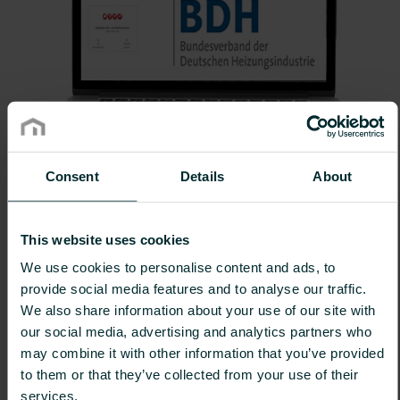
Consent
Details
About
VDI-DATENSATZ
This website uses cookies
Ab sofort steht Ihnen unser VDI-Datensatz
We use cookies to personalise content and ads, to
“Heizkörper, Heiz- und Kühlkonvektoren”
auch auf
provide social media features and to analyse our traffic.
dem BDH-Portal zum Download zur Verfügung.
We also share information about your use of our site with
our social media, advertising and analytics partners who
> Zum BDH-Portal
may combine it with other information that you’ve provided
to them or that they’ve collected from your use of their
services.