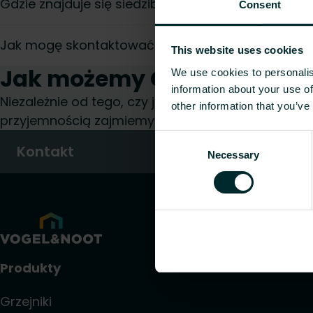
Gdzie znajduje się siedziba główna Purmo Group?
Consent
Jak mogę skontaktować się z odpowiednią osobą
This website uses cookies
Jak możemy Ci pomóc?
We use cookies to personalis
information about your use of
Niezależnie od tego, czy jesteś architektem, pro
other information that you’ve
przyjemnością zajmiemy się Twoim zapytaniem.
Consent
Kontakt
Necessary
Selection
Produkty
Grzejniki