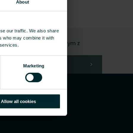
About
se our traffic. We also share
ers who may combine it with
, czy użytkownikiem końcowym z
 services.
Marketing
Allow all cookies