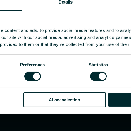
Details
 w firmie?
e content and ads, to provide social media features and to analy
 our site with our social media, advertising and analytics partn
jektantem, instalatorem, pracownikiem dystrybucji
 provided to them or that they’ve collected from your use of their
Preferences
Statistics
Allow selection