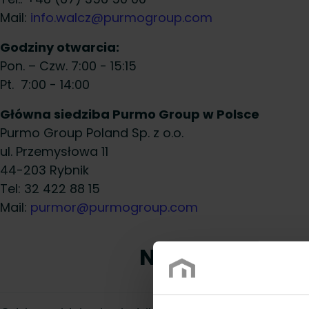
Mail:
info.walcz@purmogroup.com
Godziny otwarcia:
Pon. – Czw. 7:00 - 15:15
Pt. 7:00 - 14:00
Główna siedziba Purmo Group w Polsce
Purmo Group Poland Sp. z o.o.
ul. Przemysłowa 11
44-203 Rybnik
Tel: 32 422 88 15
Mail:
purmor@purmogroup.com
Najczęściej z