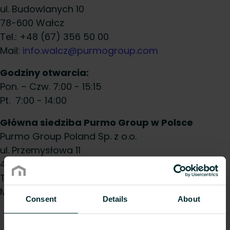
ul. Budowlanych 10
78-600 Wałcz
Tel.: +48 (67) 356 50 00
Mail:
info.walcz@purmogroup.com
Godziny otwarcia:
Pon. – Czw. 7:00 - 15:15
Pt. 7:00 - 14:00
Główna siedziba Purmo Group w Polsce
Purmo Group Poland Sp. z o.o.
ul. Przemysłowa 11
44-203 Rybnik
Tel: 32 422 88 15
Mail:
purmor@purmogroup.com
Consent
Details
About
Najczęściej zadawane