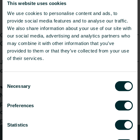
This website uses cookies
pytania
We use cookies to personalise content and ads, to
provide social media features and to analyse our traffic.
We also share information about your use of our site with
Gdzie znajduje się siedziba główna Purmo
our social media, advertising and analytics partners who
Group?
may combine it with other information that you’ve
provided to them or that they’ve collected from your use
of their services.
Jak mogę skontaktować się z odpowiednią
osobą w firmie?
Consent
Jak możemy Ci pomóc?
Necessary
Selection
Niezależnie od tego, czy jesteś architektem,
projektantem, instalatorem, pracownikiem
Preferences
dystrybucji, czy użytkownikiem końcowym z
przyjemnością zajmiemy się Twoim zapytaniem.
Statistics
Kontakt