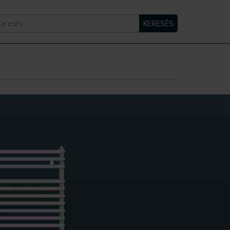
eresés
KERESÉS