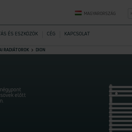
K
MAGYARORSZÁG
TÁS ÉS ESZKÖZÖK
CÉG
KAPCSOLAT
I RADIÁTOROK
DION
, négypont
csövek előtt
n.