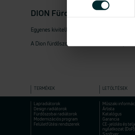
DION Fürdőszobai csőradiát
Egyenes kivitelben, négypont csatlakozással,
A Dion fürdőszobai csőradiátorokba beépíthet
TERMÉKEK
LETÖLTÉSEK
Lapradiátorok
Műszaki informác
Design radiátorok
Árlista
Fürdőszobai radiátorok
Katalógus
Modernizációs program
Garancia
Felületfűtési rendszerek
CE-jelölés és tel
nyilatkozat (DoP)
Szoftver