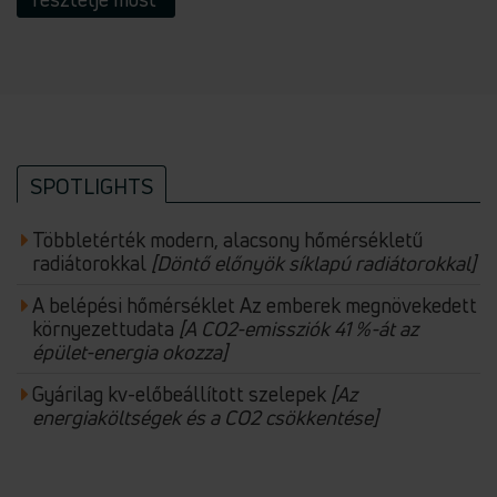
SPOTLIGHTS
Többletérték modern, alacsony hőmérsékletű
radiátorokkal
[Döntő előnyök síklapú radiátorokkal]
A belépési hőmérséklet Az emberek megnövekedett
környezettudata
[A CO2-emissziók 41 %-át az
épület-energia okozza]
Gyárilag kv-előbeállított szelepek
[Az
energiaköltségek és a CO2 csökkentése]