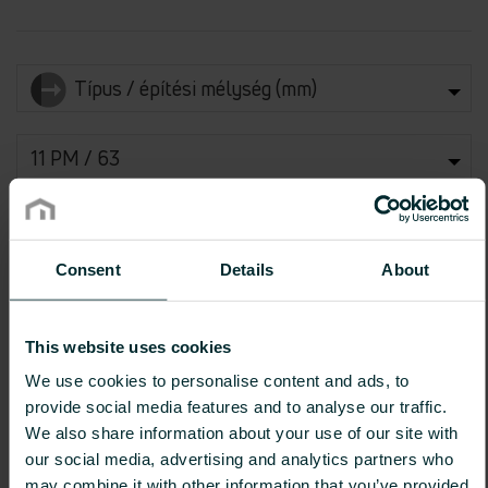
Típus / építési mélység (mm)
11 PM / 63
Valamennyi teljesítmény
Consent
Details
About
Teljesítmények a tolerancia határon belül
This website uses cookies
We use cookies to personalise content and ads, to
provide social media features and to analyse our traffic.
Építési
magasság
We also share information about your use of our site with
(mm)
300
400
500
600
900
our social media, advertising and analytics partners who
Építési
may combine it with other information that you’ve provided