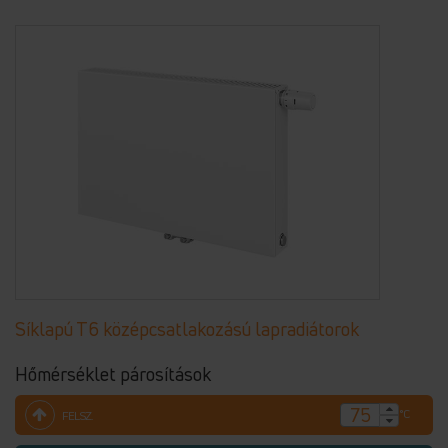
Síklapú T6 középcsatlakozású lapradiátorok
Hőmérséklet párosítások
°C
FELSZ.