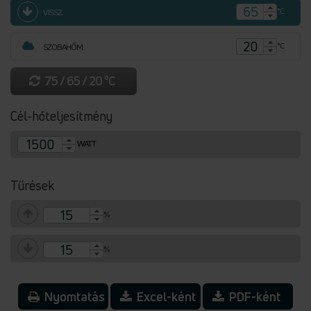
°C
VISSZ.
°C
SZOBAHŐM.
75 / 65 / 20 °C
Cél-hőteljesítmény
WATT
Tűrések
%
%
Nyomtatás
Excel-ként
PDF-ként