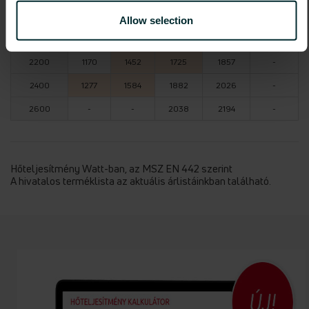
1800
958
1188
1411
1519
2158
Allow selection
2000
1064
1320
1568
1688
2398
2200
1170
1452
1725
1857
-
2400
1277
1584
1882
2026
-
2600
-
-
2038
2194
-
Hőteljesítmény Watt-ban, az MSZ EN 442 szerint
A hivatalos terméklista az aktuális árlistáinkban található.