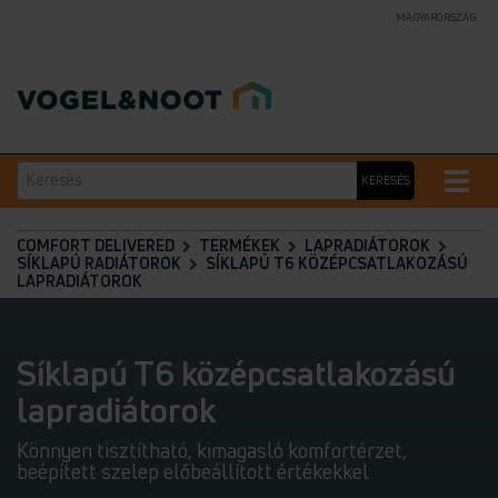
MAGYARORSZÁG
Keresés
Toggle
KERESÉS
naviga
COMFORT DELIVERED
TERMÉKEK
LAPRADIÁTOROK
SÍKLAPÚ RADIÁTOROK
SÍKLAPÚ T6 KÖZÉPCSATLAKOZÁSÚ
LAPRADIÁTOROK
Síklapú T6 középcsatlakozású
lapradiátorok
Könnyen tisztítható, kimagasló komfortérzet,
beépített szelep előbeállított értékekkel