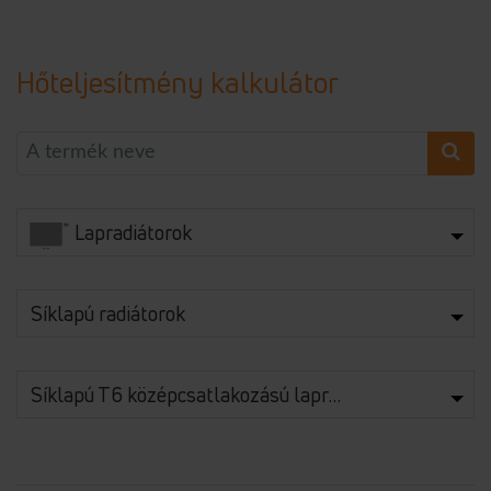
Hőteljesítmény kalkulátor
Lapradiátorok
Síklapú radiátorok
Síklapú T6 középcsatlakozású lapradiátorok