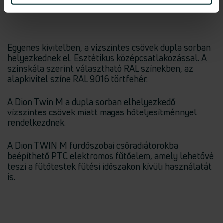
Egyenes kivitelben, a vízszintes csövek dupla sorban
helyezkednek el. Esztétikus középcsatlakozással. A
színskála szerint választható RAL színekben, az
alapkivitel színe RAL 9016 törtfehér.
A Dion Twin M a dupla sorban elhelyezkedő
vízszintes csövek miatt magas hőteljesítménnyel
rendelkezdnek.
A Dion TWIN M fürdőszobai csőradiátorokba
beépíthető PTC elektromos fűtőelem, amely lehetővé
teszi a fűtőtestek fűtési időszakon kívüli használatát
is.