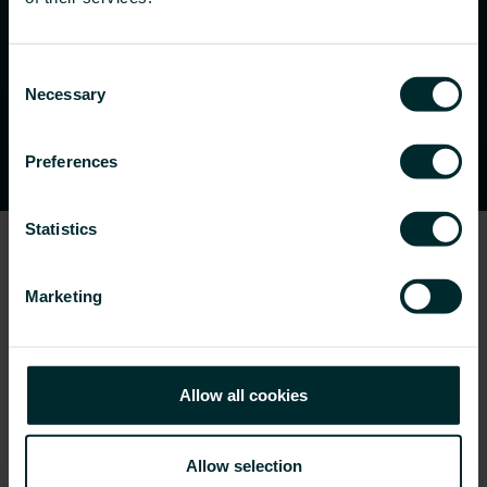
Consent
Necessary
Selection
Preferences
Statistics
TÍPUSÁTTEKINTÉS
Marketing
MÉRETVÁLASZTÉK
MŰSZAKI INFORMÁCIÓK
Allow all cookies
DION TWIN M Fürdőszobai
Allow selection
csőradiátorok