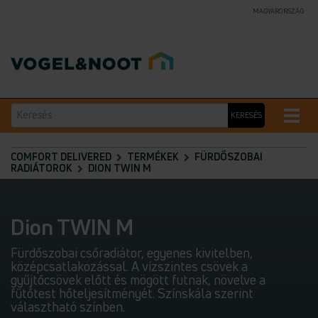
MAGYARORSZÁG
Keresés
Toggle
KERESÉS
naviga
COMFORT DELIVERED
TERMÉKEK
FÜRDŐSZOBAI
RADIÁTOROK
DION TWIN M
Dion TWIN M
Fürdőszobai csőradiátor, egyenes kivitelben,
középcsatlakozással. A vízszintes csövek a
gyűjtőcsövek előtt és mögött futnak, növelve a
fűtőtest hőteljesítményét. Színskála szerint
választható színben.