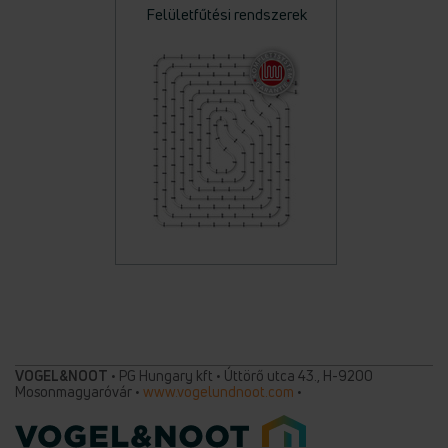
Felületfűtési rendszerek
VOGEL&NOOT
• PG Hungary kft • Úttörő utca 43., H-9200
Mosonmagyaróvár •
www.vogelundnoot.com
•