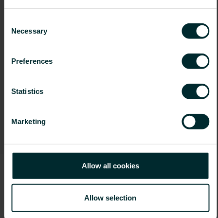
Consent
Necessary
Selection
Preferences
Új teljesítmény átszámoló
Tesztelje az új teljesítmény átszámolónkat.
Statistics
Tesztelje most
Marketing
Allow all cookies
További VOGEL&NOOT termékek
Allow selection