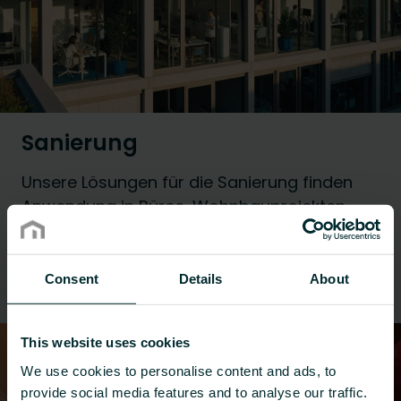
Sanierung
Unsere Lösungen für die Sanierung finden
Anwendung in Büros, Wohnbauprojekten,
Krankenhäusern, Gesundheitseinrichtungen,
Hotels, Schulen, Universitäten und im
privaten Haus- & Wohnungsbau.
Consent
Details
About
This website uses cookies
We use cookies to personalise content and ads, to
provide social media features and to analyse our traffic.