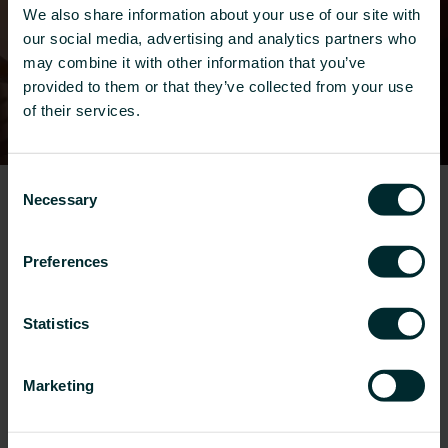
We also share information about your use of our site with
our social media, advertising and analytics partners who
may combine it with other information that you’ve
provided to them or that they’ve collected from your use
of their services.
Consent
Necessary
Selection
Unsere 10 Bekenntnisse
Wir haben diese 10 Bekenntnisse als
Preferences
Referenzpunkte auf unserem Weg zur
Integration von Nachhaltigkeit für jeden
Statistics
Bereich unseres Unternehmens festgelegt.
Mehr erfahren
Marketing