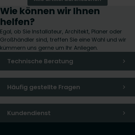
Systemlösungen . In diesem Artikel betrachten wir die
Wie können wir Ihnen
technische Synergie zwischen diesen beiden
Komponenten.
helfen?
Egal, ob Sie Installateur, Architekt, Planer oder
Großhändler sind, treffen Sie eine Wahl und wir
kümmern uns gerne um Ihr Anliegen.
Technische Beratung
Häufig gestellte Fragen
Kundendienst