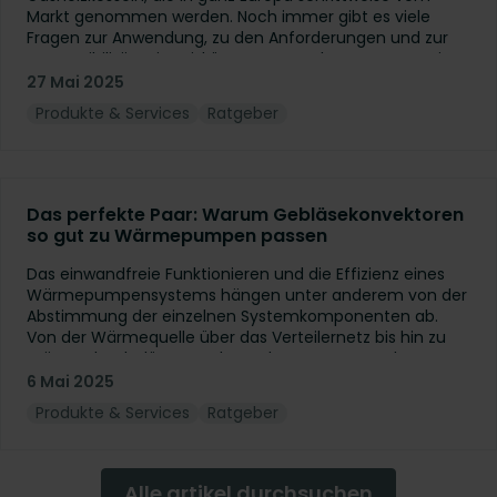
Markt genommen werden. Noch immer gibt es viele
Fragen zur Anwendung, zu den Anforderungen und zur
Kompatibilität mit Heizkörpern. Gerne beantworten wir
Ihnen die 5 häufigsten Fragen, die wir von unseren
27 Mai 2025
Kunden zur Kombination einer Wärmepumpe mit
Produkte & Services
Ratgeber
Heizkörpern erhalten haben.
Das perfekte Paar: Warum Gebläsekonvektoren
so gut zu Wärmepumpen passen
Das einwandfreie Funktionieren und die Effizienz eines
Wärmepumpensystems hängen unter anderem von der
Abstimmung der einzelnen Systemkomponenten ab.
Von der Wärmequelle über das Verteilernetz bis hin zu
Wärmeabgabelösungen kann das System nur dann
seine optimale Leistung erbringen, wenn alles
6 Mai 2025
aufeinander abgestimmt ist. Daher ist es nicht
Produkte & Services
Ratgeber
überraschend, dass Wärmepumpen immer häufiger mit
Gebläsekonvektoren kombiniert werden. Denn diese
Kombination ermöglicht eine höhere Energieeffizienz
und zukunftssichere Auslegung von HLK-
Alle artikel durchsuchen