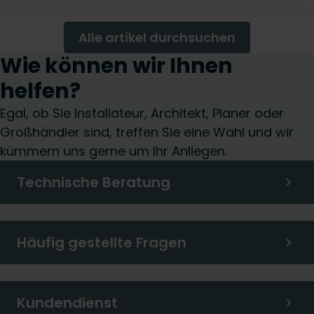
Gebläsekonvektoren kombiniert werden. Denn diese
Kombination ermöglicht eine höhere Energieeffizienz
und zukunftssichere Auslegung von HLK-
Alle artikel durchsuchen
Systemlösungen . In diesem Artikel betrachten wir die
Wie können wir Ihnen
technische Synergie zwischen diesen beiden
Komponenten.
helfen?
Egal, ob Sie Installateur, Architekt, Planer oder
Großhändler sind, treffen Sie eine Wahl und wir
kümmern uns gerne um Ihr Anliegen.
Technische Beratung
Häufig gestellte Fragen
Kundendienst