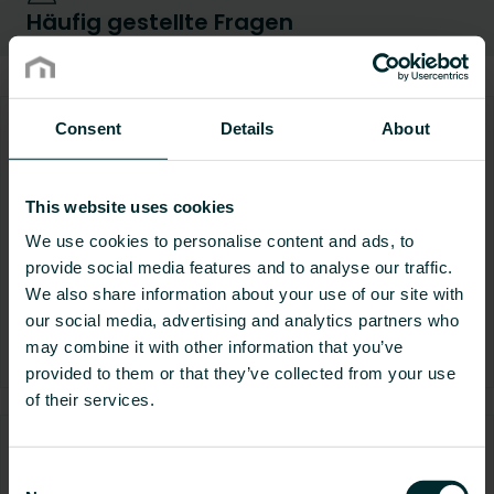
Häufig gestellte Fragen
Blog-Artikel
Consent
Details
About
Nachrüstbare Kühllösungen: ein nachhaltiger
Ansatz für ein ganzjährig angenehmes
Raumklima
This website uses cookies
Da die Temperaturen weltweit weiter steigen und die
Energievorschriften verschärft werden, ist die Nachfrage
We use cookies to personalise content and ads, to
nach nachhaltigen, nachrüstbaren Kühllösungen größer
provide social media features and to analyse our traffic.
denn je. Viele ältere Gebäude waren ursprünglich nicht
We also share information about your use of our site with
mit Kühltechnik ausgestattet, weil die Sommer früher
nicht so heiß waren. Das hat sich inzwischen geändert
16 Juni 2025
our social media, advertising and analytics partners who
und macht die Nachrüstung zu einer interessanten
may combine it with other information that you’ve
Produkte & Services
Ratgeber
Option. Glücklicherweise gibt es heute verschiedene
provided to them or that they’ve collected from your use
innovative Lösungen für die Umsetzung effektiver und
of their services.
umweltfreundlicher Strategien sowohl für die Heizung als
auch für die Kühlung. Lassen Sie uns daher einige der
besten Nachrüstmöglichkeiten für eine ganzjährig
Die häufigsten Fragen rund um den Einsatz von
effiziente Klimaregelung betrachten.
Wärmepumpen mit Heizkörpern kompakt
Consent
beantwortet