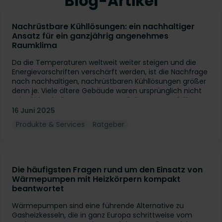
Blog-Artikel
Nachrüstbare Kühllösungen: ein nachhaltiger
Ansatz für ein ganzjährig angenehmes
Raumklima
Da die Temperaturen weltweit weiter steigen und die
Energievorschriften verschärft werden, ist die Nachfrage
nach nachhaltigen, nachrüstbaren Kühllösungen größer
denn je. Viele ältere Gebäude waren ursprünglich nicht
mit Kühltechnik ausgestattet, weil die Sommer früher
nicht so heiß waren. Das hat sich inzwischen geändert
16 Juni 2025
und macht die Nachrüstung zu einer interessanten
Produkte & Services
Ratgeber
Option. Glücklicherweise gibt es heute verschiedene
innovative Lösungen für die Umsetzung effektiver und
umweltfreundlicher Strategien sowohl für die Heizung als
auch für die Kühlung. Lassen Sie uns daher einige der
besten Nachrüstmöglichkeiten für eine ganzjährig
Die häufigsten Fragen rund um den Einsatz von
effiziente Klimaregelung betrachten.
Wärmepumpen mit Heizkörpern kompakt
beantwortet
Wärmepumpen sind eine führende Alternative zu
Gasheizkesseln, die in ganz Europa schrittweise vom