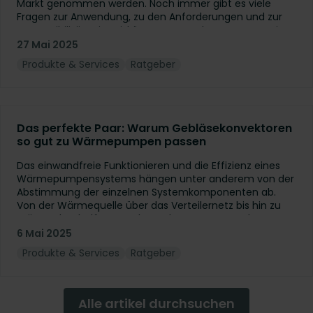
Markt genommen werden. Noch immer gibt es viele
Fragen zur Anwendung, zu den Anforderungen und zur
Kompatibilität mit Heizkörpern. Gerne beantworten wir
Ihnen die 5 häufigsten Fragen, die wir von unseren
27 Mai 2025
Kunden zur Kombination einer Wärmepumpe mit
Produkte & Services
Ratgeber
Heizkörpern erhalten haben.
Das perfekte Paar: Warum Gebläsekonvektoren
so gut zu Wärmepumpen passen
Das einwandfreie Funktionieren und die Effizienz eines
Wärmepumpensystems hängen unter anderem von der
Abstimmung der einzelnen Systemkomponenten ab.
Von der Wärmequelle über das Verteilernetz bis hin zu
Wärmeabgabelösungen kann das System nur dann
seine optimale Leistung erbringen, wenn alles
6 Mai 2025
aufeinander abgestimmt ist. Daher ist es nicht
Produkte & Services
Ratgeber
überraschend, dass Wärmepumpen immer häufiger mit
Gebläsekonvektoren kombiniert werden. Denn diese
Kombination ermöglicht eine höhere Energieeffizienz
und zukunftssichere Auslegung von HLK-
Alle artikel durchsuchen
Systemlösungen . In diesem Artikel betrachten wir die