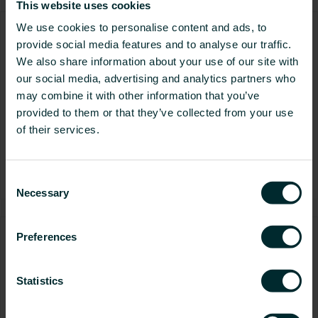
umweltfreundlicher Strategien sowohl für die Heizung als
This website uses cookies
auch für die Kühlung. Lassen Sie uns daher einige der
We use cookies to personalise content and ads, to
besten Nachrüstmöglichkeiten für eine ganzjährig
Die häufigsten Fragen rund um den Einsatz von
effiziente Klimaregelung betrachten.
provide social media features and to analyse our traffic.
Wärmepumpen mit Heizkörpern kompakt
beantwortet
We also share information about your use of our site with
our social media, advertising and analytics partners who
Wärmepumpen sind eine führende Alternative zu
may combine it with other information that you’ve
Gasheizkesseln, die in ganz Europa schrittweise vom
provided to them or that they’ve collected from your use
Markt genommen werden. Noch immer gibt es viele
Fragen zur Anwendung, zu den Anforderungen und zur
of their services.
Kompatibilität mit Heizkörpern. Gerne beantworten wir
Ihnen die 5 häufigsten Fragen, die wir von unseren
27 Mai 2025
Kunden zur Kombination einer Wärmepumpe mit
Produkte & Services
Ratgeber
Consent
Heizkörpern erhalten haben.
Necessary
Selection
Preferences
Das perfekte Paar: Warum Gebläsekonvektoren
so gut zu Wärmepumpen passen
Das einwandfreie Funktionieren und die Effizienz eines
Statistics
Wärmepumpensystems hängen unter anderem von der
Abstimmung der einzelnen Systemkomponenten ab.