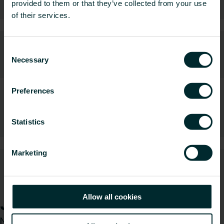
Użytkowych
provided to them or that they’ve collected from your use
of their services.
Consent
Necessary
Logotypy i grafiki
Selection
Preferences
Programy komputerowe
Statistics
Marketing
Środowiskowe deklaracje produktu
Allow all cookies
Jak możemy Ci pomóc?
Niezależnie od tego, czy jesteś architektem,