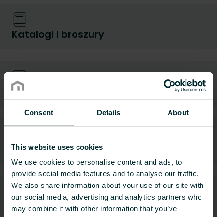
Katalogi i broszury
Karty katalogowe
Consent
Details
About
Kolory grzejników
This website uses cookies
We use cookies to personalise content and ads, to
provide social media features and to analyse our traffic.
We also share information about your use of our site with
our social media, advertising and analytics partners who
Krajowe Deklaracje Właściwości
may combine it with other information that you’ve