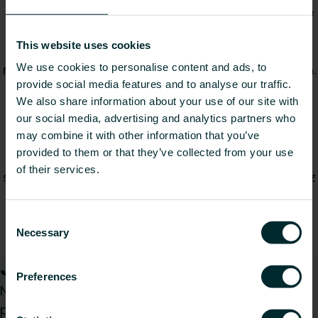
logotypu, uprzejmie prosimy o upewnienie się, że
użyte jest w kontekście naszej marki, systemów i
This website uses cookies
rozwiązań. Pomoże to w tworzeniu spójności i
We use cookies to personalise content and ads, to
rozpoznawalności marki na różnych platformach.
provide social media features and to analyse our traffic.
Z wielką starannością tworzymy grafiki naszych
We also share information about your use of our site with
produktów, aby zapewnić, że są one dobrym
our social media, advertising and analytics partners who
may combine it with other information that you’ve
odzwierciedleniem zarówno produktu, jak i jego
provided to them or that they’ve collected from your use
zastosowań. Grafiki znajdujące się na tej stronie
of their services.
są zatwierdzone do użytku zewnętrznego. Możesz
skorzystać z filtra wyszukiwania, aby szybciej
znaleźć potrzebne obrazy i pobrać pliki jednym
Consent
kliknięciem.
Necessary
Selection
Jak możemy Ci pomóc?
Preferences
Niezależnie od tego, czy jesteś architektem,
projektantem, instalatorem, pracownikiem