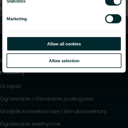
Statistics
dystrybucji, czy użytkownikiem końcowym z
przyjemnością zajmiemy się Twoim zapytaniem.
Marketing
Kontakt
Allow all cookies
Allow selection
Produkty
Grzejniki
Ogrzewanie i chłodzenie podłogowe
Grzejniki konwektorowe i klimakonwektory
Ogrzewanie elektryczne