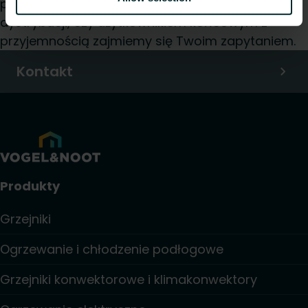
projektantem, instalatorem, pracownikiem
dystrybucji, czy użytkownikiem końcowym z
przyjemnością zajmiemy się Twoim zapytaniem.
Kontakt
Produkty
Grzejniki
Ogrzewanie i chłodzenie podłogowe
Grzejniki konwektorowe i klimakonwektory