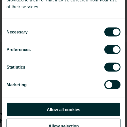
of their services.
Automatyka
Consent
Necessary
Selection
Preferences
Statistics
Marketing
Zawory i głowice termostatyczne
Jak możemy Ci pomóc?
Allow all cookies
Niezależnie od tego, czy jesteś architektem,
Allow selection