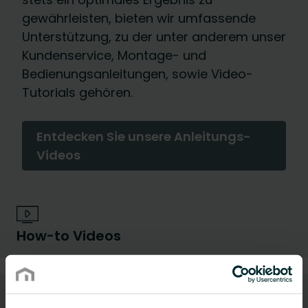
gewährleisten, bieten wir umfassende
Unterstützung, zu der unter anderem unser
Kundenservice, Montage- und
Bedienungsanleitungen, sowie Video-
Tutorials gehören.
Entdecken Sie unsere Anleitungs-
Videos
How-to Videos