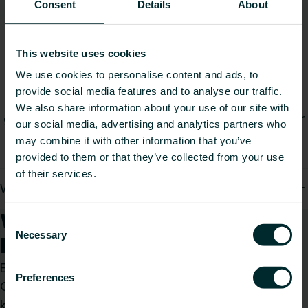
Consent
Details
About
Downloads
Häufig gestellte Fragen zur
This website uses cookies
Installation und Praxis
We use cookies to personalise content and ads, to
provide social media features and to analyse our traffic.
Hier finden Sie Antworten auf die am häufigsten
We also share information about your use of our site with
gestellten Fragen zu unseren Dienstleistungen für
our social media, advertising and analytics partners who
Installation und Praxis.
may combine it with other information that you’ve
provided to them or that they’ve collected from your use
of their services.
Wie erreiche ich Ihren Kundenservice?
Wie können wir Ihnen
Consent
Necessary
helfen?
Selection
Egal, ob Sie Installateur, Architekt, Planer oder
Preferences
Großhändler sind, treffen Sie eine Wahl und wir
kümmern uns gerne um Ihr Anliegen.