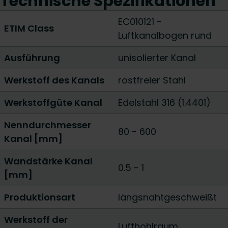
Technische Spezifikationen
EC010121 -
ETIM Class
Luftkanalbogen rund
Ausführung
unisolierter Kanal
Werkstoff des Kanals
rostfreier Stahl
Werkstoffgüte Kanal
Edelstahl 316 (1.4401)
Nenndurchmesser
80
-
600
Kanal [mm]
Wandstärke Kanal
0.5
-
1
[mm]
Produktionsart
längsnahtgeschweißt
Werkstoff der
Lufthohlraum