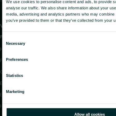
We use cookies to personalise content and ads, to provide s
analyse our traffic. We also share information about your use 
media, advertising and analytics partners who may combine it
you’ve provided to them or that they’ve collected from your us
Produkte
Consent
Necessary
Selection
Heizkörper
Preferences
Flächenheizung und -kühlung
Gebläsekonvektoren
Statistics
Elektroheizung
Marketing
Elektronische Regelungen
Hydraulische Regelungen
Allow all cookies