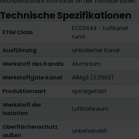
hochbelastbare Rohrsäule an der Fassade bildet.
Technische Spezifikationen
EC011444 - Luftkanal
ETIM Class
rund
Ausführung
unisolierter Kanal
Werkstoff des Kanals
Aluminium
Werkstoffgüte Kanal
AlMg3 (3.3503)
Produktionsart
spiralgefalzt
Werkstoff der
Lufthohlraum
Isolation
Oberflächenschutz
unbehandelt
außen