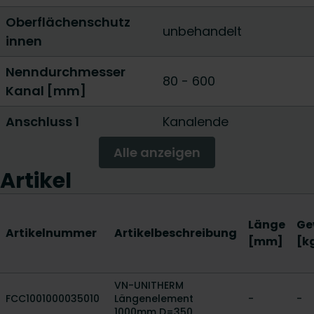
Oberflächenschutz
unbehandelt
innen
Nenndurchmesser
80
-
600
Kanal [mm]
Anschluss 1
Kanalende
Alle anzeigen
Artikel
Länge
Ge
Artikelnummer
Artikelbeschreibung
[mm]
[k
VN-UNITHERM
FCC1001000035010
Längenelement
-
-
1000mm D=350