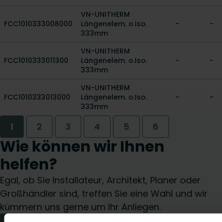
VN-UNITHERM
FCC1010333008000
Längenelem. o.Iso.
-
-
333mm
VN-UNITHERM
FCC1010333011300
Längenelem. o.Iso.
-
-
333mm
VN-UNITHERM
FCC1010333013000
Längenelem. o.Iso.
-
-
333mm
1
2
3
4
5
6
Wie können wir Ihnen
helfen?
Egal, ob Sie Installateur, Architekt, Planer oder
Großhändler sind, treffen Sie eine Wahl und wir
kümmern uns gerne um Ihr Anliegen.