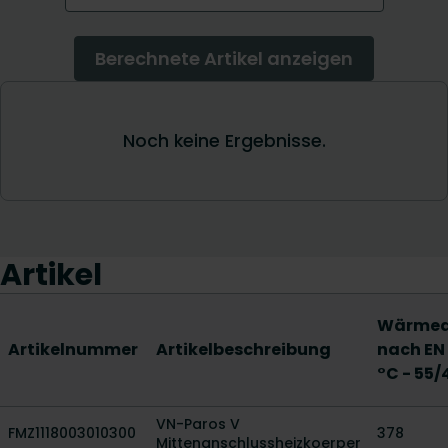
Artikel
Wärme
Artikelnummer
Artikelbeschreibung
nach EN
°C - 55/
VN-Paros V
FMZ1118003010300
378
Mittenanschlussheizkoerper