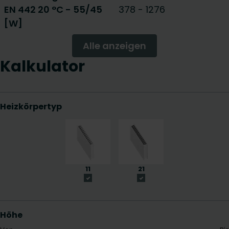
EN 442 20 °C - 55/45
378
-
1276
[W]
Alle anzeigen
Kalkulator