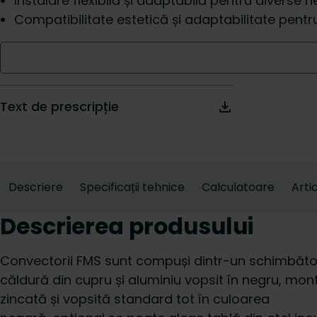
Instalare flexibilă și adaptabilă pentru diverse n
Compatibilitate estetică și adaptabilitate pentr
Text de prescripție
Descriere
Specificații tehnice
Calculatoare
Arti
Descrierea produsului
Convectorii FMS sunt compuși dintr-un schimbăto
căldură din cupru și aluminiu vopsit în negru, mon
zincată și vopsită standard tot în culoarea