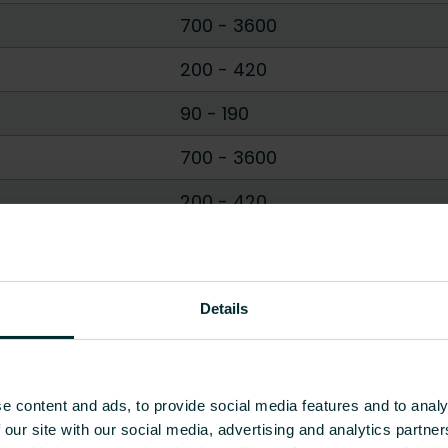
700
-
3600
200
-
420
90
-
190
700
-
3600
200
-
420
Arată tot
Details
e content and ads, to provide social media features and to analy
 our site with our social media, advertising and analytics partn