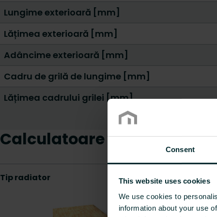
Lungime exterioară [mm]
Lățimea exterioară [mm]
Adâncime exterioară [mm]
Cadru de grilă de lungime [mm]
Lățimea cadrului grilei [mm]
Calculatoare
Consent
This website uses cookies
We use cookies to personalis
information about your use of