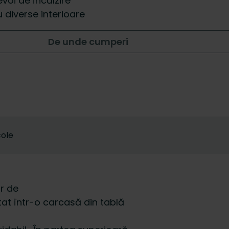
evoi de încălzire
u diverse interioare
De unde cumperi
cole
r de
tat într-o carcasă din tablă