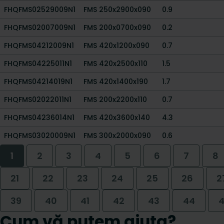
FHQFMS02529009N1
FMS 250x2900x090
0.9
FHQFMS02007009N1
FMS 200x0700x090
0.2
FHQFMS04212009N1
FMS 420x1200x090
0.7
FHQFMS04225011N1
FMS 420x2500x110
1.5
FHQFMS04214019N1
FMS 420x1400x190
1.7
FHQFMS02022011N1
FMS 200x2200x110
0.7
FHQFMS04236014N1
FMS 420x3600x140
4.3
FHQFMS03020009N1
FMS 300x2000x090
0.6
1
2
3
4
5
6
7
8
21
22
23
24
25
26
2
39
40
41
42
43
44
Cum vă putem ajuta?