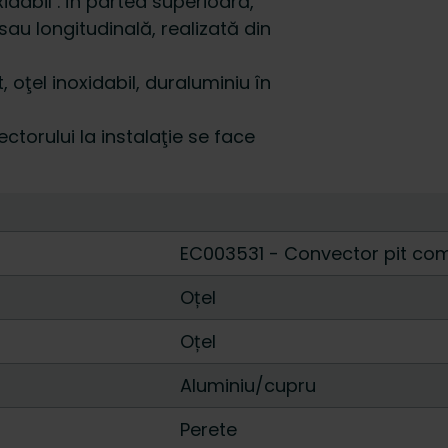
idabil . În partea superioară,
au longitudinală, realizată din
, oţel inoxidabil, duraluminiu în
torului la instalaţie se face
EC003531 - Convector pit comp
Oțel
Oțel
Aluminiu/cupru
Perete