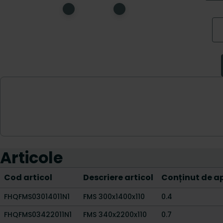
Articole
Cod articol
Descriere articol
Conținut de ap
FHQFMS03014011N1
FMS 300x1400x110
0.4
FHQFMS03422011N1
FMS 340x2200x110
0.7