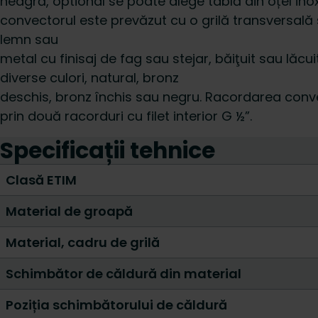
neagră, optional se poate alege tablă din oțel inox
convectorul este prevăzut cu o grilă transversală s
lemn sau
metal cu finisaj de fag sau stejar, băiţuit sau lăcuit
diverse culori, natural, bronz
deschis, bronz închis sau negru. Racordarea convec
prin două racorduri cu filet interior G ½”.
Specificații tehnice
Clasă ETIM
Material de groapă
Material, cadru de grilă
Schimbător de căldură din material
Poziția schimbătorului de căldură