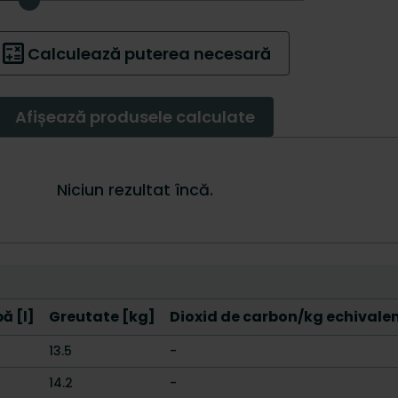
ă [l]
Greutate [kg]
Dioxid de carbon/kg echivalen
13.5
-
14.2
-