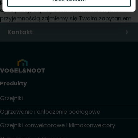
projektantem, instalatorem, pracownikiem
dystrybucji, czy użytkownikiem końcowym z
przyjemnością zajmiemy się Twoim zapytaniem.
Kontakt
Produkty
Grzejniki
Ogrzewanie i chłodzenie podłogowe
Grzejniki konwektorowe i klimakonwektory