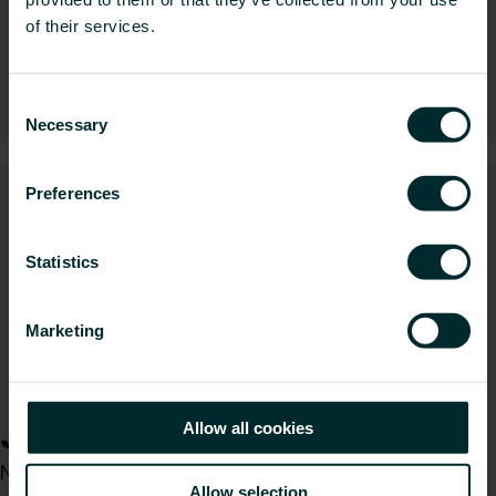
of their services.
Automatyka
Consent
Necessary
Selection
Preferences
Statistics
Marketing
Zawory i głowice termostatyczne
Jak możemy Ci pomóc?
Allow all cookies
Niezależnie od tego, czy jesteś architektem,
Allow selection