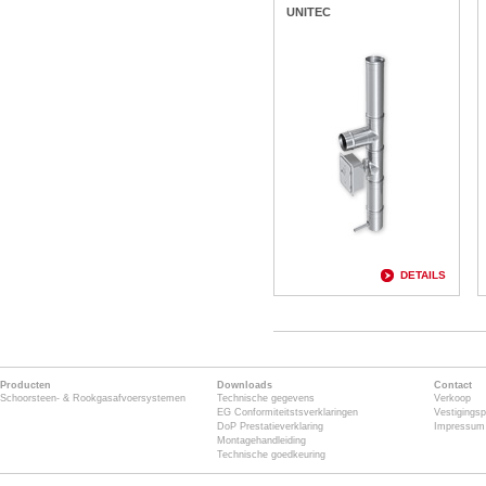
UNITEC
DETAILS
Producten
Downloads
Contact
Schoorsteen- & Rookgasafvoersystemen
Technische gegevens
Verkoop
EG Conformiteitstsverklaringen
Vestigingsp
DoP Prestatieverklaring
Impressum
Montagehandleiding
Technische goedkeuring