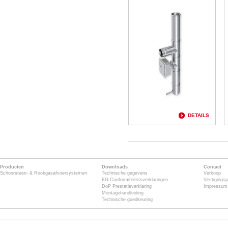
DETAILS
Producten
Downloads
Contact
Schoorsteen- & Rookgasafvoersystemen
Technische gegevens
Verkoop
EG Conformiteitstsverklaringen
Vestigingsp
DoP Prestatieverklaring
Impressum
Montagehandleiding
Technische goedkeuring