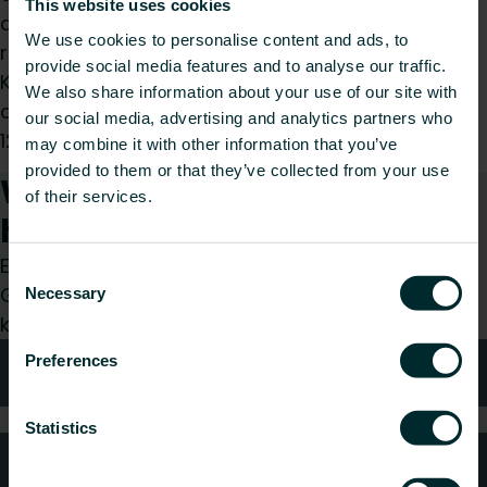
This website uses cookies
ab. Gefertigt aus robustem,
We use cookies to personalise content and ads, to
reinigungsbeständigem und langlebigem
provide social media features and to analyse our traffic.
Kunststoff (weiß), ist sie exakt auf die Fußplatten
We also share information about your use of our site with
der VOGEL&NOOT Standkonsolen-Typen SK 10, SK
our social media, advertising and analytics partners who
12, SK 14, SK 16 und SK 18 abgestimmt.
may combine it with other information that you’ve
provided to them or that they’ve collected from your use
Wie können wir Ihnen
of their services.
helfen?
Egal, ob Sie Installateur, Architekt, Planer oder
Consent
Großhändler sind, treffen Sie eine Wahl und wir
Necessary
Selection
kümmern uns gerne um Ihr Anliegen.
Preferences
Technische Beratung
Statistics
Häufig gestellte Fragen