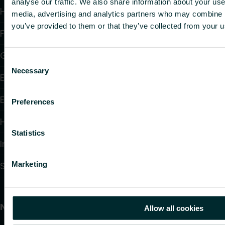
analyse our traffic. We also share information about your use 
Heizkörper
media, advertising and analytics partners who may combine it
you’ve provided to them or that they’ve collected from your us
Flächenheizung und -kühlung
Gebläsekonvektoren
Consent
Necessary
Selection
Elektroheizung
Elektronische Regelungen
Preferences
Hydraulische Regelungen
Statistics
Installationssystem
Marketing
Schornstein- & Abgassysteme
Nützliche Links
Allow all cookies