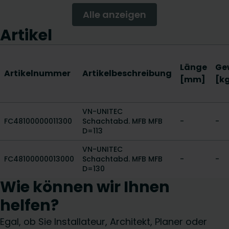
Alle anzeigen
Artikel
Länge
Ge
Artikelnummer
Artikelbeschreibung
[mm]
[k
VN-UNITEC
FC48100000011300
Schachtabd. MFB MFB
-
-
D=113
VN-UNITEC
FC48100000013000
Schachtabd. MFB MFB
-
-
D=130
Wie können wir Ihnen
helfen?
Egal, ob Sie Installateur, Architekt, Planer oder