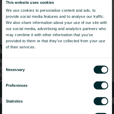
Erhalten Sie direkten Zugang zu relevanten Daten
This website uses cookies
und Informationen.
We use cookies to personalise content and ads, to
provide social media features and to analyse our traffic.
We also share information about your use of our site with
our social media, advertising and analytics partners who
Garantie
may combine it with other information that you’ve
provided to them or that they’ve collected from your use
Wie können wir Ihnen
of their services.
helfen?
Egal, ob Sie Installateur, Architekt, Planer oder
Consent
Necessary
Großhändler sind, treffen Sie eine Wahl und wir
Selection
kümmern uns gerne um Ihr Anliegen.
Preferences
Technische Beratung
Statistics
Häufig gestellte Fragen