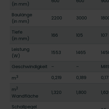
600
600
900
(in mm)
Baulänge
2200
3000
180
(in mm)
Tiefe
166
105
107
(in mm)
Leistung
1553
1465
145
(W)
Geschwindigkeit
–
–
Mitt
3
0,219
0,189
0,1
m
2
m
1,320
1,800
1,6
Wandfläche
Schallpegel