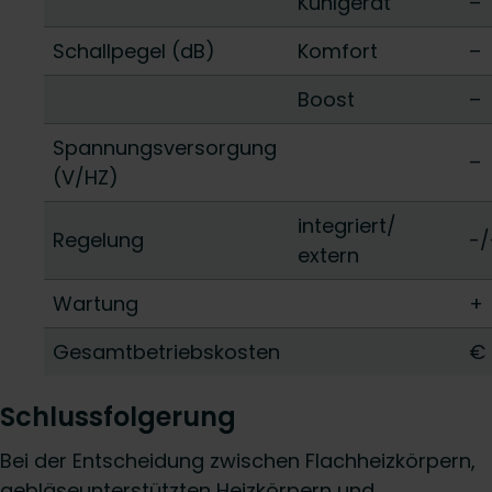
Kühlgerät
–
Schallpegel (dB)
Komfort
–
Boost
–
Spannungsversorgung
–
(V/HZ)
integriert/
Regelung
-/
extern
Wartung
+
Gesamtbetriebskosten
€
Schlussfolgerung
Bei der Entscheidung zwischen Flachheizkörpern,
gebläseunterstützten Heizkörpern und