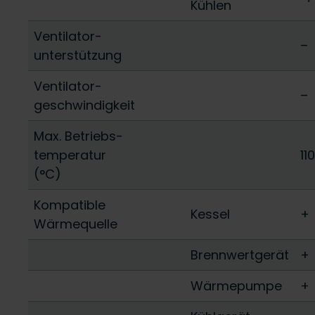
Kühlen
Ventilator-
–
unterstützung
Ventilator-
–
geschwindigkeit
Max. Betriebs-
temperatur
11
(°C)
Kompatible
Kessel
+
Wärmequelle
Brennwertgerät
+
Wärmepumpe
+