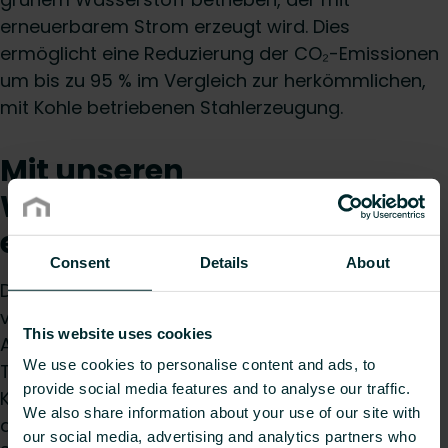
erneuerbarem Strom erzeugt wird. Dies
ermöglicht eine Reduzierung der CO₂-Emissionen
um bis zu 95 % im Vergleich zur herkömmlichen,
mit Kohle betriebenen Stahlerzeugung.
Mit unseren
Wärmepumpenheizkörpern
etwas bewirken
Consent
Details
About
Die Entscheidung der Purmo Group, grünen Stahl
von H2 Green Steel zu beziehen, ist Teil der
This website uses cookies
Ambitionen, die zukünftige Produktion mit einer
We use cookies to personalise content and ads, to
Temperatur von 1,5° Celsius und
provide social media features and to analyse our traffic.
Kohlenstoffneutralität bis 2050 auszurichten. Zu
We also share information about your use of our site with
den vorrangigen Produkten, die wir mit grünem
our social media, advertising and analytics partners who