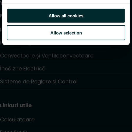
Produse
Allow all cookies
Radiatoare și Portprosoape
Allow selection
Încălzire în pardoseală
Convectoare și Ventiloconvectoare
Încălzire Electrică
Sisteme de Reglare și Control
Linkuri utile
Calculatoare