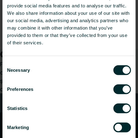
provide social media features and to analyse our traffic.
We also share information about your use of our site with
our social media, advertising and analytics partners who
may combine it with other information that you’ve
provided to them or that they’ve collected from your use
of their services.
Cum vă putem ajuta?
Fie că sunteți un instalator, arhitect, proiectant,
Consent
Necessary
Selection
distribuitor sau utilizator final, alegeți o categorie
și vom fi bucuroși să ne ocupăm de cererea
dumneavoastră.
Preferences
Contact
Statistics
Marketing