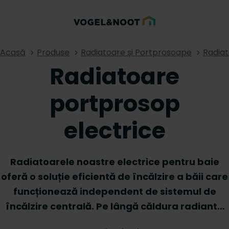
Acasă
Produse
Radiatoare și Portprosoape
Radiat
Radiatoare
portprosop
electrice
Radiatoarele noastre electrice pentru baie
oferă o soluție eficientă de încălzire a băii care
funcționează independent de sistemul de
încălzire centrală. Pe lângă căldura radiantă
confortabilă pe care o creează aceste