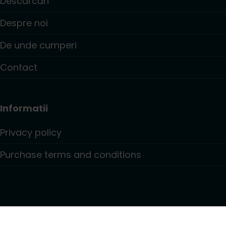
Descărcări
Despre noi
De unde cumperi
Contact
Informatii
Privacy policy
Purchase terms and conditions