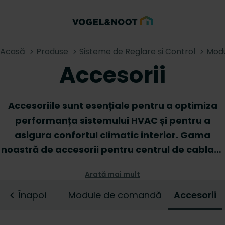
Acasă
Produse
Sisteme de Reglare și Control
Mod
Accesorii
Accesoriile sunt esențiale pentru a optimiza
performanța sistemului HVAC și pentru a
asigura confortul climatic interior. Gama
noastră de accesorii pentru centrul de cablare
oferă oricărui instalator elementele esențiale
Arată mai mult
pentru o instalare completă și profesională a
centrului de cablare și, prin extensie, a
Înapoi
Module de comandă
Accesorii
întregului sistem de încălzire prin pardoseală.
Descoperiți accesoriile disponibile pentru