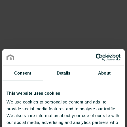
centrul de cablare și asigurați-vă că aveți la
îndemână materialele de înaltă calitate de
care aveți nevoie pentru a lucra cât mai
eficient posibil.
Consent
Details
About
This website uses cookies
We use cookies to personalise content and ads, to
provide social media features and to analyse our traffic.
We also share information about your use of our site with
our social media, advertising and analytics partners who