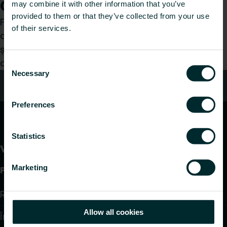
Cum vă putem ajuta?
may combine it with other information that you’ve
provided to them or that they’ve collected from your use
Fie că sunteți un instalator, arhitect, proiectant,
of their services.
distribuitor sau utilizator final, alegeți o categorie
și vom fi bucuroși să ne ocupăm de cererea
dumneavoastră.
Consent
Necessary
Selection
Contact
Preferences
Statistics
Marketing
Produse
Radiatoare și Portprosoape
Allow all cookies
Încălzire în pardoseală