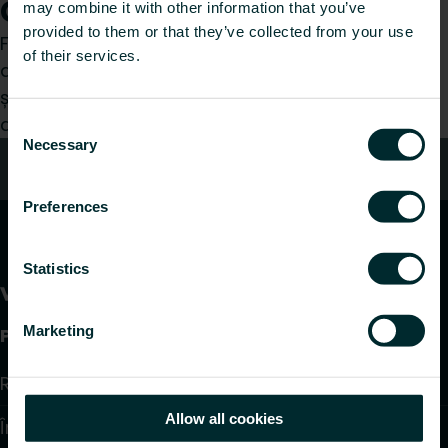
Cum vă putem ajuta?
may combine it with other information that you’ve
provided to them or that they’ve collected from your use
Fie că sunteți un instalator, arhitect, proiectant,
of their services.
distribuitor sau utilizator final, alegeți o categorie
și vom fi bucuroși să ne ocupăm de cererea
dumneavoastră.
Consent
Necessary
Selection
Contact
Preferences
Statistics
Marketing
Produse
Radiatoare și Portprosoape
Allow all cookies
Încălzire în pardoseală