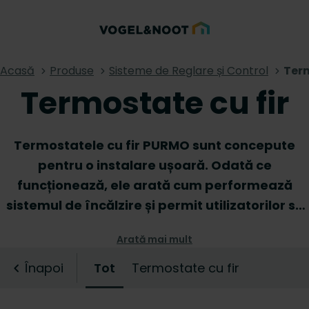
Acasă
Produse
Sisteme de Reglare și Control
Term
Termostate cu fir
Termostatele cu fir PURMO sunt concepute
pentru o instalare ușoară. Odată ce
funcționează, ele arată cum performează
sistemul de încălzire și permit utilizatorilor să
își gestioneze cu ușurință produsele de
Arată mai mult
încălzire. Printr-o simplă apăsare de buton,
setați valorile dorite pentru temperatură,
Înapoi
Tot
Termostate cu fir
umiditate etc., astfel încât să vă bucurați de
un climat interior confortabil în orice moment.