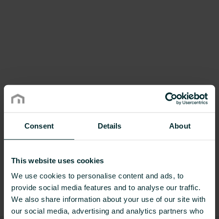
Răsfoiți gama noastră de termostate cu fir
ușor de utilizat pentru a găsi potrivirea
perfectă pentru noua dvs. construcție sau
proiect de renovare.
Consent
Details
About
This website uses cookies
We use cookies to personalise content and ads, to
provide social media features and to analyse our traffic.
We also share information about your use of our site with
our social media, advertising and analytics partners who