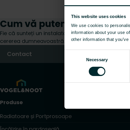
This website uses cookies
Cum vă putem ajuta?
We use cookies to personalis
Fie că sunteți un instalator, arhitect, proiectant, d
information about your use of
other information that you’ve
cererea dumneavoastră.
Contact
Consent
Necessary
Selection
Produse
Radiatoare și Portprosoape
Încălzire în pardoseală