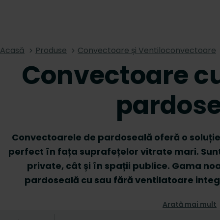
Acasă
Produse
Convectoare și Ventiloconvectoare
Convectoare cu
pardose
Convectoarele de pardoseală oferă o soluție 
perfect în fața suprafețelor vitrate mari. Sunt
private, cât și în spații publice. Gama n
pardoseală cu sau fără ventilatoare integ
pardoseală. Grilele decorative, disponibile înt
Arată mai mult
integrarea armonioasă cu finisajul pardoselii 