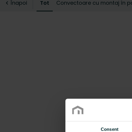
gama noastră de convectoar
Înapoi
Tot
Convectoare cu montaj în p
Consent