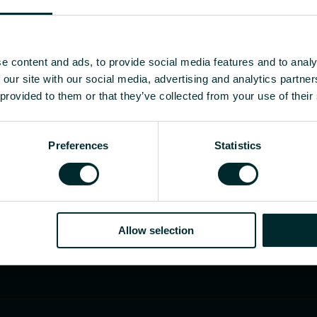
e content and ads, to provide social media features and to analy
istribuitor sau utilizator final, alegeți o categorie
 our site with our social media, advertising and analytics partn
 provided to them or that they’ve collected from your use of their
Preferences
Statistics
Allow selection