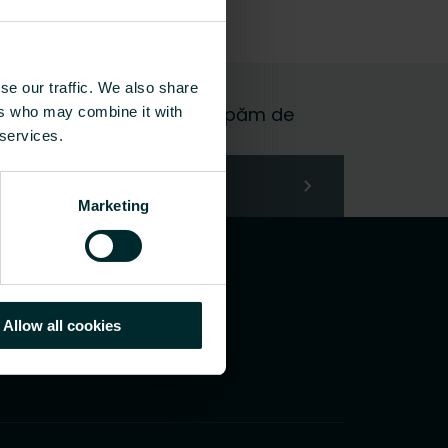
se our traffic. We also share
 și vom fi bucuroși să ne ocupăm de
ers who may combine it with
 services.
Marketing
Allow all cookies