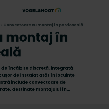
Convectoare cu montaj în pardoseală
 montaj în
ală
de încălzire discretă, integrată
 ușor de instalat atât în locuințe
oastră include convectoare de
rate, destinate montajului în
r-o varietate de materiale, asigură
și designul interior. Descoperiți