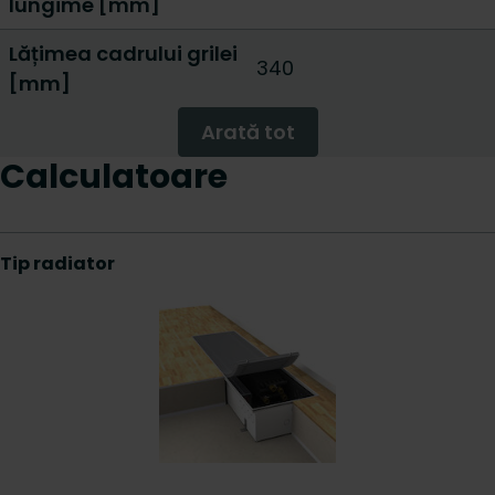
lungime [mm]
Lățimea cadrului grilei
340
[mm]
Arată tot
Calculatoare