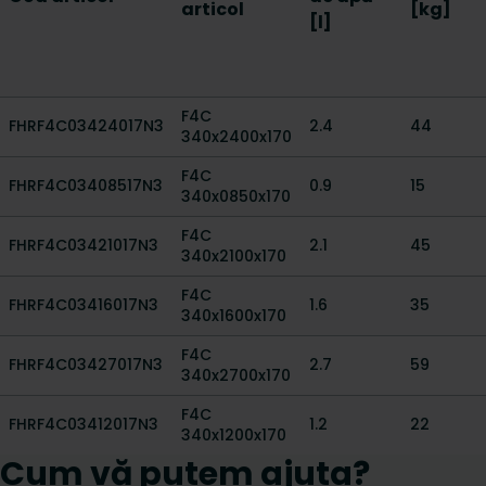
articol
[kg]
[l]
F4C
FHRF4C03424017N3
2.4
44
340x2400x170
F4C
FHRF4C03408517N3
0.9
15
340x0850x170
F4C
FHRF4C03421017N3
2.1
45
340x2100x170
F4C
FHRF4C03416017N3
1.6
35
340x1600x170
F4C
FHRF4C03427017N3
2.7
59
340x2700x170
F4C
FHRF4C03412017N3
1.2
22
340x1200x170
Cum vă putem ajuta?