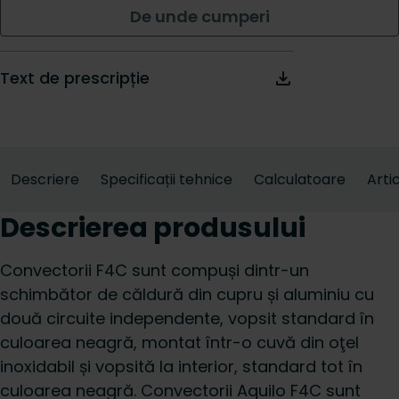
De unde cumperi
Text de prescripție
Descriere
Specificații tehnice
Calculatoare
Arti
Descrierea produsului
Convectorii F4C sunt compuși dintr-un
schimbător de căldură din cupru și aluminiu cu
două circuite independente, vopsit standard în
culoarea neagră, montat într-o cuvă din oţel
inoxidabil și vopsită la interior, standard tot în
culoarea neagră. Convectorii Aquilo F4C sunt