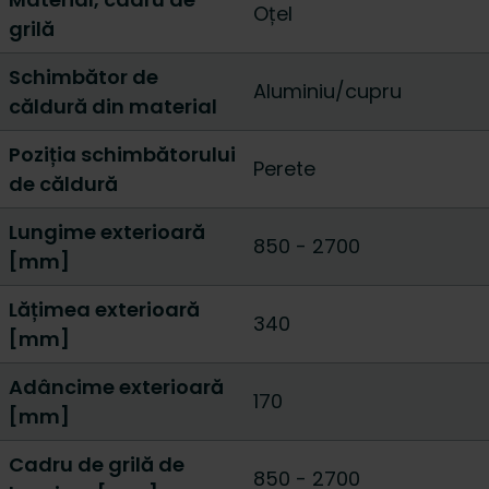
Oțel
grilă
Schimbător de
Aluminiu/cupru
căldură din material
Poziția schimbătorului
Perete
de căldură
Lungime exterioară
850
-
2700
[mm]
Lățimea exterioară
340
[mm]
Adâncime exterioară
170
[mm]
Cadru de grilă de
850
-
2700