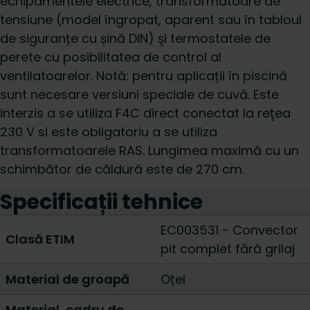
echipamentele electrice, transformatoare de
tensiune (model îngropat, aparent sau în tabloul
de siguranțe cu șină DIN) şi termostatele de
perete cu posibilitatea de control al
ventilatoarelor. Notă: pentru aplicații în piscină
sunt necesare versiuni speciale de cuvă. Este
interzis a se utiliza F4C direct conectat la reţea
230 V si este obligatoriu a se utiliza
transformatoarele RAS. Lungimea maximă cu un
schimbător de căldură este de 270 cm.
Specificații tehnice
EC003531 - Convector
Clasă ETIM
pit complet fără grilaj
Material de groapă
Oțel
Material, cadru de