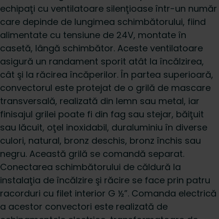
echipaţi cu ventilatoare silenţioase într-un număr
care depinde de lungimea schimbătorului, fiind
alimentate cu tensiune de 24V, montate în
casetă, lângă schimbător. Aceste ventilatoare
asigură un randament sporit atât la încălzirea,
cât şi la răcirea încăperilor. În partea superioară,
convectorul este protejat de o grilă de mascare
transversală, realizată din lemn sau metal, iar
finisajul grilei poate fi din fag sau stejar, băiţuit
sau lăcuit, oţel inoxidabil, duraluminiu în diverse
culori, natural, bronz deschis, bronz închis sau
negru. Această grilă se comandă separat.
Conectarea schimbătorului de căldură la
instalaţia de încălzire şi răcire se face prin patru
racorduri cu filet interior G ½”. Comanda electrică
a acestor convectori este realizată de