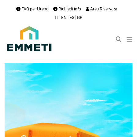
FAQ per Utenti
Richiedi info
Area Riservata
IT
|
EN
|
ES
|
BR