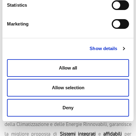
Statistics
Come progettare una casa a basso consumo?
Marketing
Sistemi Emmeti: Proposte
Show details
a 360° per Soluzioni
Integrate e Affidabili
Allow all
Vivere in
ambienti sani, confortevoli
e
rispettosi
Allow selection
dell’ambiente
è la priorità di ogni progetto moderno.
Emmeti, forte di un know-how acquisito in quasi
Deny
cinquant'anni di attività
nei settori della Termoidraulica,
della Climatizzazione e delle Energie Rinnovabili, garantisce
la migliore proposta di
Sistemi integrati
e
affidabili
per