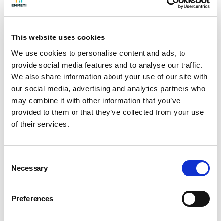
This website uses cookies
We use cookies to personalise content and ads, to
provide social media features and to analyse our traffic.
We also share information about your use of our site with
Da 5 negozi in classe G a 7 appartamenti in
our social media, advertising and analytics partners who
classe A4 nZEB
may combine it with other information that you’ve
provided to them or that they’ve collected from your use
of their services.
Consent
Necessary
Selection
Preferences