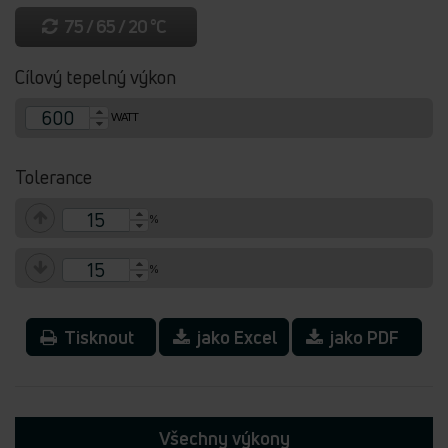
75 / 65 / 20 °C
Cílový tepelný výkon
WATT
Tolerance
%
%
Tisknout
jako Excel
jako PDF
Všechny výkony