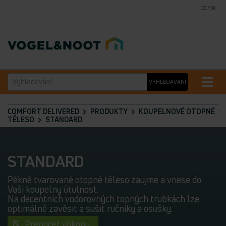
CZ / SK
Vyhledávání
Toggle
VYHLEDÁVÁNÍ
naviga
COMFORT DELIVERED
PRODUKTY
KOUPELNOVÉ OTOPNÉ
TĚLESO
STANDARD
STANDARD
Pěkně tvarované otopné těleso zaujme a vnese do
Vaší koupelny útulnost.
Na decentních vodorovných topných trubkách lze
optimálně zavěsit a sušit ručníky a osušky.
Prepocet výkonu