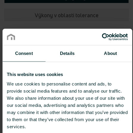
Výkony v oblasti tolerance
Výška (mm)
714
1134
1470
1764
Consent
Details
About
Délka (mm)
400
286
431
541
653
This website uses cookies
500
343
512
644
782
We use cookies to personalise content and ads, to
600
404
604
747
921
provide social media features and to analyse our traffic.
750
493
738
902
1126
We also share information about your use of our site with
our social media, advertising and analytics partners who
900
581
869
1057
1326
may combine it with other information that you’ve provided
to them or that they’ve collected from your use of their
services.
Údaje o výkonu ve wattech podle DIN EN 442 resp. ÖNORM EN