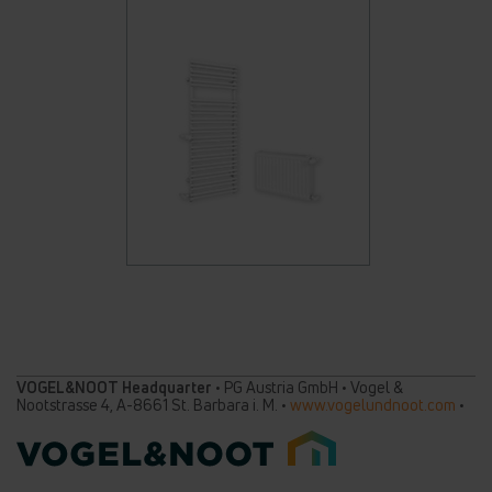
VOGEL&NOOT Headquarter
• PG Austria GmbH • Vogel &
Nootstrasse 4, A-8661 St. Barbara i. M. •
www.vogelundnoot.com
•