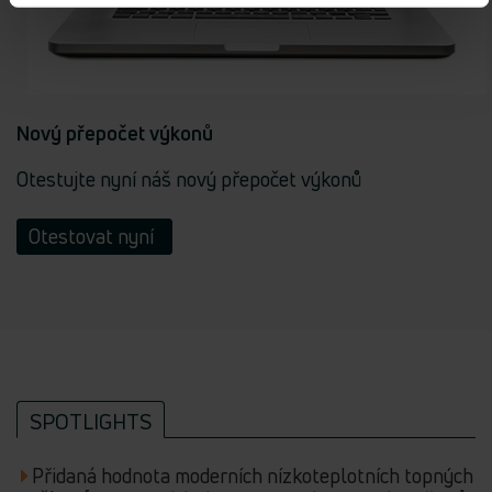
Nový přepočet výkonů
Otestujte nyní náš nový přepočet výkonů
Otestovat nyní
SPOTLIGHTS
Přidaná hodnota moderních nízkoteplotních topných