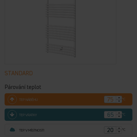
STANDARD
Párování teplot
°C
TEP. NÁBĚHU
°C
TEP. VRATKY
°C
TEP. V MÍSTNOSTI