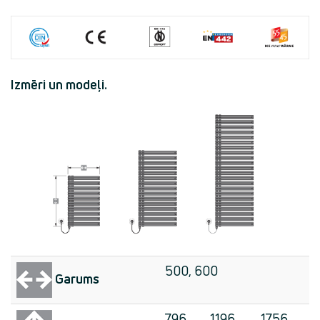
Izmēri un modeļi.
500, 600
Garums
796
1196
1756