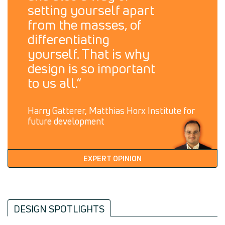
setting yourself apart
from the masses, of
differentiating
yourself. That is why
design is so important
to us all.“
Harry Gatterer, Matthias Horx Institute for
future development
EXPERT OPINION
DESIGN SPOTLIGHTS