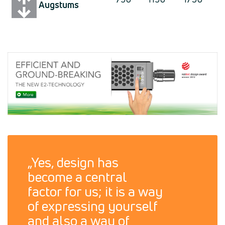
Augstums
„Yes, design has
become a central
factor for us; it is a way
of expressing yourself
and also a way of