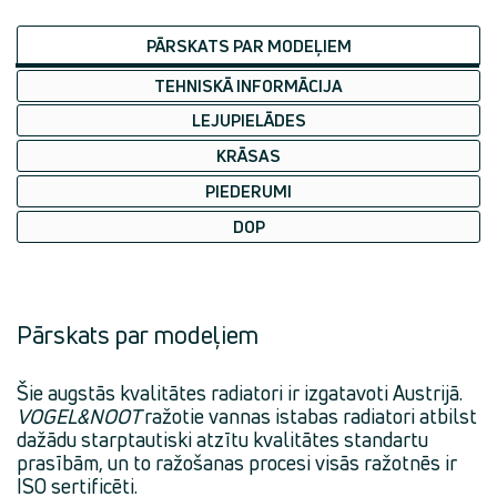
PĀRSKATS PAR MODEĻIEM
TEHNISKĀ INFORMĀCIJA
LEJUPIELĀDES
KRĀSAS
PIEDERUMI
DOP
Pārskats par modeļiem
Šie augstās kvalitātes radiatori ir izgatavoti Austrijā.
VOGEL&NOOT
ražotie vannas istabas radiatori atbilst
dažādu starptautiski atzītu kvalitātes standartu
prasībām, un to ražošanas procesi visās ražotnēs ir
ISO sertificēti.