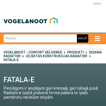
LATVIJA
Meklēt
Toggle
MEKLĒT
naviga
VOGEL&NOOT - COMFORT DELIVERED
PRODUKTI
DIZAINA
RADIATORI
IZLIEKTAS KONSTRUKCIJAS RADIATORI
FATALA-E
FATALA-E
Pieslēgumi ir iespējami gan kreisajā, gan labajā pusē.
Radiatora īpašā plakanā forma padara to īpaši
piemērotu nelielām telpām.