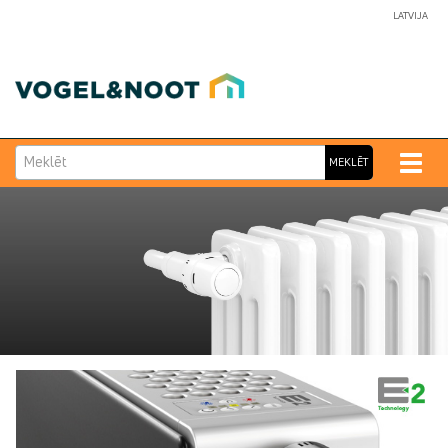
LATVIJA
Meklēt
Toggle
MEKLĒT
naviga