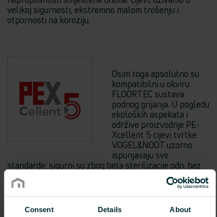
velikoj sigurnosti, ekstremno malom trošenju i
otpornosti na koroziju.
Osim toga apsolutno su
kompatibilni u okviru
FLOORTEC sustava
podnog grijanja. U pogledu
ekoloških aspekata i
održive proizvodnje PE-
Xcellent 5 cijevi tvrtke
VOGEL&NOOT uzorno
ispunjavaju sve
standarde: sigurni su zbog beta sterilizacije odn. bez
kemijskih dodataka ili industrijskih nusproizvoda.
Consent
Details
About