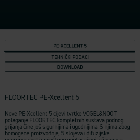
PE-XCELLENT 5
TEHNIČKI PODACI
DOWNLOAD
FLOORTEC PE-Xcellent 5
Nove PE-Xcellent 5 cijevi tvrtke VOGEL&NOOT
polaganje FLOORTEC kompletnih sustava podnog
grijanja čine još sigurnijima i ugodnijima. S njima zbog
homogene proizvodnje, 5 slojeva i difuzijske
nepropusnosti smještene unutar cijevi, uživamo u