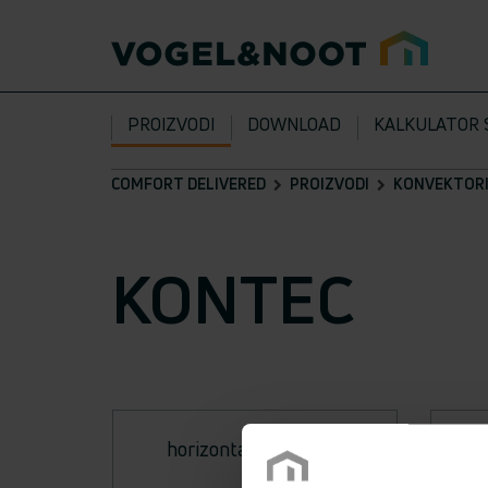
PROIZVODI
DOWNLOAD
KALKULATOR 
COMFORT DELIVERED
PROIZVODI
KONVEKTOR
KONTEC
horizontalna izvedba