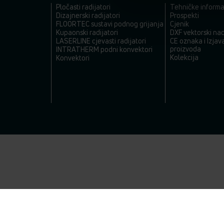
Pločasti radijatori
Tehničke informa
Dizajnerski radijatori
Prospekti
FLOORTEC sustavi podnog grijanja
Cjenik
Kupaonski radijatori
DXF vektorski nac
LASERLINE cjevasti radijatori
CE oznaka i Izjav
proizvoda
INTRATHERM podni konvektori
Kolekcija
Konvektori
VOGEL&NOOT Headquarter
• PG Austria GmbH • Vogel &