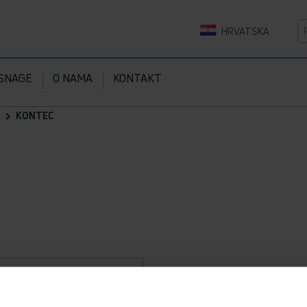
P
HRVATSKA
SNAGE
O NAMA
KONTAKT
I
KONTEC
uspravna izvedba