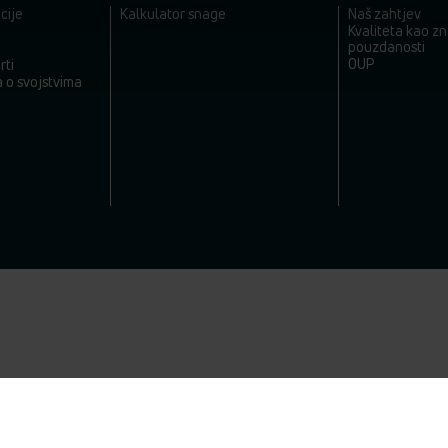
cije
Kalkulator snage
Naš zahtjev
Kvaliteta kao z
pouzdanosti
OUP
rti
a o svojstvima
 Nootstrasse 4, A-8661 St. Barbara i. M. •
www.vogelundnoot.com
•