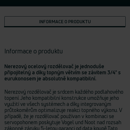
INFORMACE O PRODUKTU
Informace o produktu
Nerezový ocelový rozdělovač je jednoduše
připojitelný a díky topným větvím se závitem 3/4" s
eurukonosem je absolutně kompatibilní.
Nerezový rozdělovač je srdcem každého podlahového
topení. Jeho kompatibilní konstrukce umožňuje jeho
využití ve všech systémech a díky integrovaným
průtokoměrům optimalizuje reakci topného výkonu. V
případě, že je rozdělovač používan v kombinaci se
servopohonem poskytuje Vogel und Noot nad rozsah
zákonné záruky 5-letou garanci od data koupě.Tato