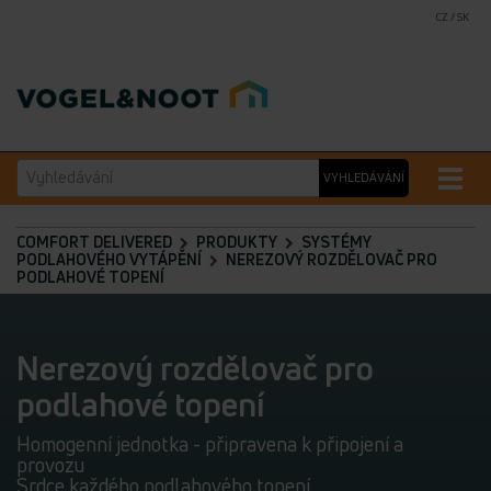
CZ / SK
Vyhledávání
Toggle
VYHLEDÁVÁNÍ
naviga
COMFORT DELIVERED
PRODUKTY
SYSTÉMY
PODLAHOVÉHO VYTÁPĚNÍ
NEREZOVÝ ROZDĚLOVAČ PRO
PODLAHOVÉ TOPENÍ
Nerezový rozdělovač pro
podlahové topení
Homogenní jednotka - připravena k připojení a
provozu
Srdce každého podlahového topení