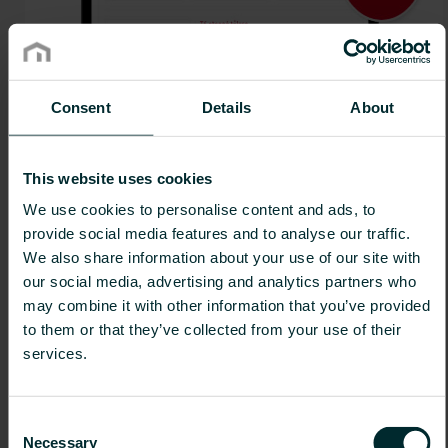
Consent
Details
About
This website uses cookies
We use cookies to personalise content and ads, to
provide social media features and to analyse our traffic.
We also share information about your use of our site with
our social media, advertising and analytics partners who
may combine it with other information that you’ve provided
Nový přepočet výkonů
to them or that they’ve collected from your use of their
services.
Otestujte nyní náš nový přepočet výkonů
Otestovat nyní
Consent
Necessary
Selection