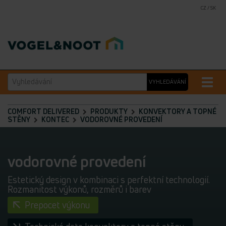
CZ / SK
Vyhledávání
Toggle
VYHLEDÁVÁNÍ
naviga
COMFORT DELIVERED
PRODUKTY
KONVEKTORY A TOPNÉ
STĚNY
KONTEC
VODOROVNÉ PROVEDENÍ
vodorovné provedení
Estetický design v kombinaci s perfektní technologií.
Rozmanitost výkonů, rozměrů i barev
Prepocet výkonu