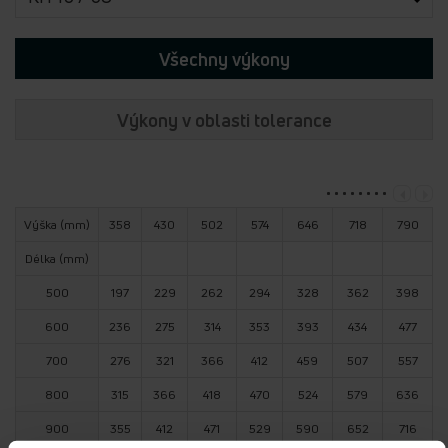
Všechny výkony
Výkony v oblasti tolerance
Výška (mm)
358
430
502
574
646
718
790
Délka (mm)
500
197
229
262
294
328
362
398
600
236
275
314
353
393
434
477
700
276
321
366
412
459
507
557
800
315
366
418
470
524
579
636
900
355
412
471
529
590
652
716