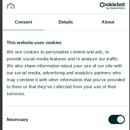
1000
394
458
523
588
655
724
795
1100
433
504
575
647
721
796
875
Consent
Details
About
1200
473
550
628
706
786
869
954
1300
512
595
680
764
852
941
1034
This website uses cookies
1400
552
641
732
823
917
1014
1113
We use cookies to personalise content and ads, to
1600
630
733
837
941
1048
1158
1272
provide social media features and to analyse our traffic.
1800
709
824
941
1058
1179
1303
1431
We also share information about your use of our site with
our social media, advertising and analytics partners who
2000
788
916
1046
1176
1310
1448
1590
may combine it with other information that you’ve provided
2200
867
1008
1151
1294
1441
1593
1749
to them or that they’ve collected from your use of their
2400
946
1099
1255
1411
1572
1738
1908
services.
2600
1024
1191
1360
1529
1703
1882
2067
2800
1103
1282
1464
1646
1834
2027
2226
Consent
Necessary
Selection
3000
1182
1374
1569
1764
1965
2172
2385