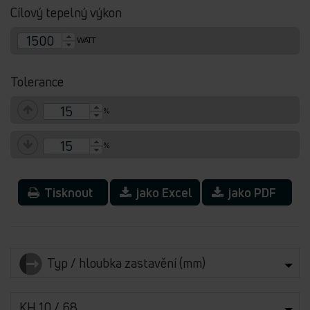
Cílový tepelný výkon
WATT
Tolerance
%
%
Tisknout
jako Excel
jako PDF
Typ / hloubka zastavění (mm)
KH 10 / 68