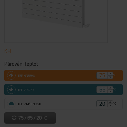
KH
Párování teplot
°C
TEP. NÁBĚHU
°C
TEP. VRATKY
°C
TEP. V MÍSTNOSTI
75 / 65 / 20 °C