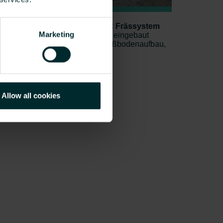
iziert nachrüsten: FLOORTEC Frässystem
Marketing
odenheizung auch nachträglich eingebaut
ntfernung, ohne zusätzlichen Fußbodenaufbau,
?
Allow all cookies