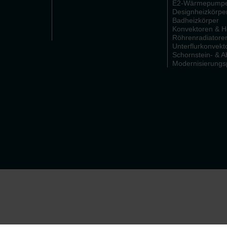
E2-Wärmepumpe
Designheizkörpe
Badheizkörper
Konvektoren & 
Röhrenradiatore
Unterflurkonvekt
Schornstein- & 
Modernisierung