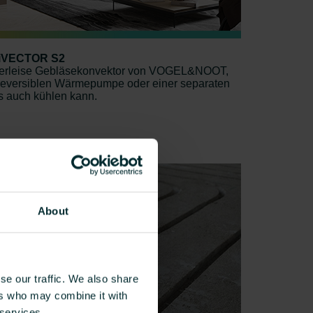
 iVECTOR S2
sterleise Gebläsekonvektor von VOGEL&NOOT,
r reversiblen Wärmepumpe oder einer separaten
s auch kühlen kann.
About
se our traffic. We also share
ers who may combine it with
 services.