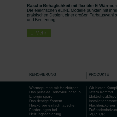
Rasche Behaglichkeit mit flexibler E-Wärme:
Die elektrischen eLINE Modelle punkten mit ih
praktischen Design, einer großen Farbauswahl so
und Bedienung.
Mehr
RENOVIERUNG
PRODUKTE
Wärmepumpe mit Heizkörper –
Wir bieten Kompl
Das perfekte Renovierungsduo
liefern Komfort
Energie sparen
Elektroheizkörpe
Das richtige System
Installationssyst
Heizkörper einfach tauschen
Flachheizkörper
Förderungen bei
Fußbodenheizu
Heizungssanierung
iVECTOR