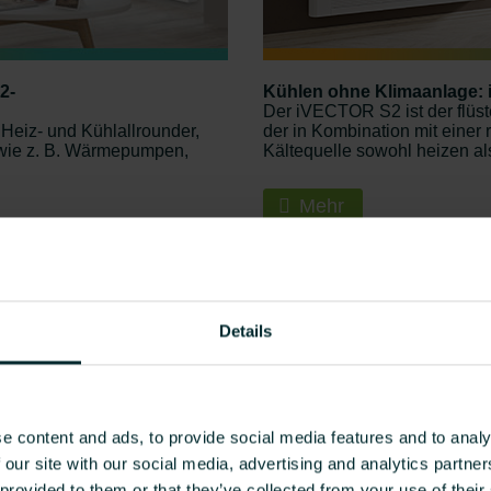
2-
Kühlen ohne Klimaanlage:
Der iVECTOR S2 ist der flü
Heiz- und Kühlallrounder,
der in Kombination mit eine
wie z. B. Wärmepumpen,
Kältequelle sowohl heizen al
Mehr
Details
e content and ads, to provide social media features and to analy
 our site with our social media, advertising and analytics partn
 provided to them or that they’ve collected from your use of their