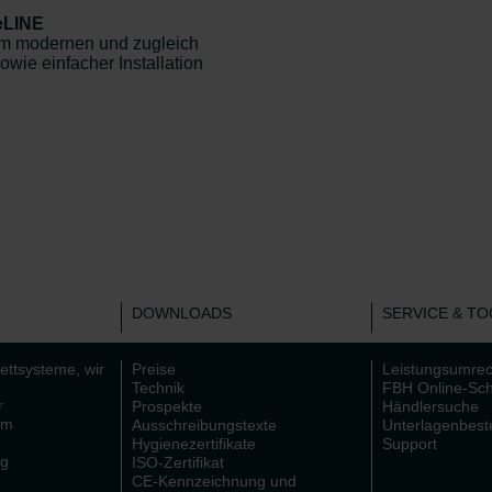
 eLINE
rem modernen und zugleich
wie einfacher Installation
DOWNLOADS
SERVICE & TO
ettsysteme, wir
Preise
Leistungsumre
Technik
FBH Online-Sch
r
Prospekte
Händlersuche
em
Ausschreibungstexte
Unterlagenbest
Hygienezertifikate
Support
ng
ISO-Zertifikat
CE-Kennzeichnung und