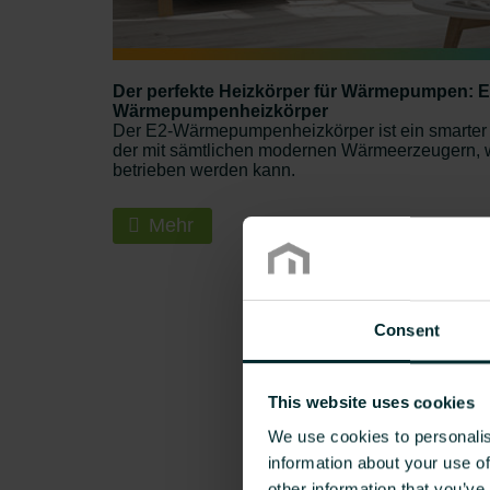
Der perfekte Heizkörper für Wärmepumpen: E
Wärmepumpenheizkörper
Der E2-Wärmepumpenheizkörper ist ein smarter 
der mit sämtlichen modernen Wärmeerzeugern, 
betrieben werden kann.
Mehr
Consent
This website uses cookies
We use cookies to personalis
information about your use of
other information that you’ve