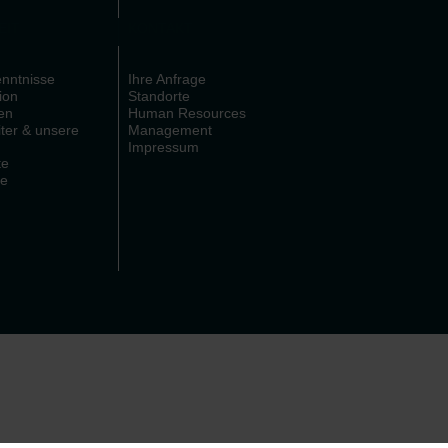
EIT
KONTAKT
nntnisse
Ihre Anfrage
ion
Standorte
en
Human Resources
ter & unsere
Management
Impressum
te
te