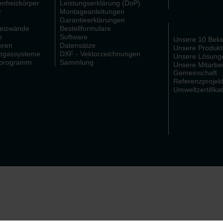
nheizkörper
Leistungserklärung (DoP)
r
Montageanleitungen
NACHHALTIGK
Garantieerklärungen
Heizwände
Bestellformulare
n
Software
Unsere 10 Beke
oren
Datensätze
Unsere Produkt
Abgassysteme
DXF - Vektorzeichnungen
Unsere Lösung
sprogramm
Sammlung
Unsere Mitarbei
Gemeinschaft
Referenzprojek
Umweltzertifika