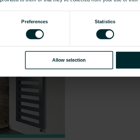
Fußbodenheizung unkompl
Preferences
Statistics
Wussten Sie, dass eine Fußb
werden kann? Ohne Estriche
schnell und nahezu staubfrei
Mehr
Allow selection