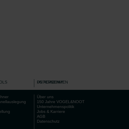
OLS
PG ACADEMY
UNTERNEHMEN
chner
Über uns
nellauslegung
150 Jahre VOGEL&NOOT
Unternehmenspolitik
ellung
Jobs & Karriere
AGB
Datenschutz